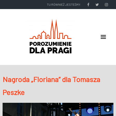
TU RÓWNIEŻ JESTEŚMY:
O NAS
Nagroda „Floriana” dla Tomasza
RADNI I ZARZĄD DZIELNICY
Peszke
NASZE DZIAŁANIA
NASZE WYDAWNICTWA