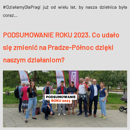
#DziałamyDlaPragi już od wielu lat, by nasza dzielnica była
coraz…
PODSUMOWANIE ROKU 2023. Co udało
się zmienić na Pradze-Północ dzięki
naszym działaniom?