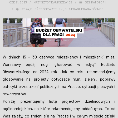
CZE 21, 2023
KRZYSZTOF DAUKSZEWICZ
BEZ KATEGORII
WESPRZYJ NAS
2024
,
BUDŻET OBYWATELSKI
,
DLA PRAGI
,
PRAGA PÓŁNOC
W dniach 15 – 30 czerwca mieszkańcy i mieszkanki m.st.
Warszawy będą mogli głosować w edycji Budżetu
Obywatelskiego na 2024 rok. Jak co roku rekomendujemy
głosowanie na projekty dotyczące m.in. zieleni, poprawy
estetyki przestrzeni publicznych na Pradze, sytuacji pieszych i
rowerzystów.
Poniżej prezentujemy listę projektów dzielnicowych i
ogólnomiejskich, na które rekomendujemy oddać głos. To od
Was zależy, co zmieni się na Pradze i w całym mieście dzięki