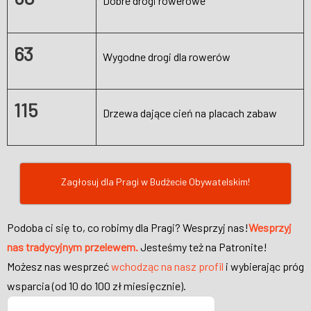
Dobre drogi rowerowe
63
Wygodne drogi dla rowerów
115
Drzewa dające cień na placach zabaw
Zagłosuj dla Pragi w Budżecie Obywatelskim!
Podoba ci się to, co robimy dla Pragi? Wesprzyj nas!
Wesprzyj
nas tradycyjnym przelewem.
Jesteśmy też na Patronite!
Możesz nas wesprzeć
wchodząc na nasz profil
i wybierając próg
wsparcia (od 10 do 100 zł miesięcznie).