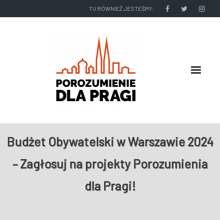
TU RÓWNIEŻ JESTEŚMY:
O NAS
Budżet Obywatelski w Warszawie 2024
RADNI I ZARZĄD DZIELNICY
– Zagłosuj na projekty Porozumienia
NASZE DZIAŁANIA
dla Pragi!
NASZE WYDAWNICTWA