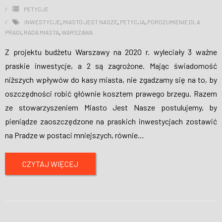
PETYCJE
INWESTYCJE
,
MIASTO JEST NASZE
,
PETYCJA
,
POROZUMIENIE DLA
PRAGI
,
RADA MIASTA
,
WARSZAWA
Z projektu budżetu Warszawy na 2020 r. wyleciały 3 ważne
praskie inwestycje, a 2 są zagrożone. Mając świadomość
niższych wpływów do kasy miasta, nie zgadzamy się na to, by
oszczędności robić głównie kosztem prawego brzegu. Razem
ze stowarzyszeniem Miasto Jest Nasze postulujemy, by
pieniądze zaoszczędzone na praskich inwestycjach zostawić
na Pradze w postaci mniejszych, równie
…
CZYTAJ WIĘCEJ