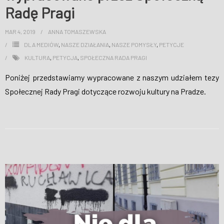
Radę Pragi
MAR 4, 2019
ANNA TOMASZEWSKA
DLA MEDIÓW
,
NASZE DZIAŁANIA
,
NASZE POMYSŁY
,
PETYCJE
KULTURA
,
PETYCJA
,
SPOŁECZNA RADA PRAGI
Poniżej przedstawiamy wypracowane z naszym udziałem tezy
Społecznej Rady Pragi dotyczące rozwoju kultury na Pradze.