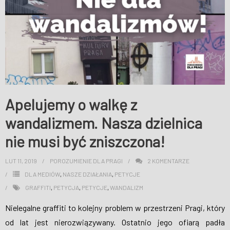
Apelujemy o walkę z
wandalizmem. Nasza dzielnica
nie musi być zniszczona!
LUT 11, 2019
POROZUMIENIE DLA PRAGI
2
KOMENTARZE
DLA MEDIÓW
,
NASZE DZIAŁANIA
,
PETYCJE
GRAFFITI
,
PETYCJA
,
PETYCJE
,
WANDALIZM
Nielegalne graffiti to kolejny problem w przestrzeni Pragi, który
od lat jest nierozwiązywany. Ostatnio jego ofiarą padła