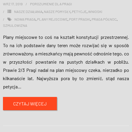
WRZ 17, 2019
POROZUMIENIE DLA PRAGI
NASZE DZIAŁANIA
,
NASZE POMYSŁY
,
PETYCJE
,
WNIOSKI
NOWA PRAGA
,
PLANY MEJSCOWE
,
PORT PRASKI
,
PRAGA PÓŁNOC
,
SZMULOWIZNA
Plany miejscowe to coś na kształt konstytucji przestrzennej.
To na ich podstawie dany teren może rozwijać się w sposób
zrównoważony, a mieszkańcy mają pewność odnośnie tego, co
w przyszłości powstanie na pustych działkach w pobliżu.
Prawie 2/3 Pragi nadal na plan miejscowy czeka, nierzadko po
kilkanaście lat. Najwyższa pora by to zmienić, stąd nasza
petycja
…
CZYTAJ WIĘCEJ