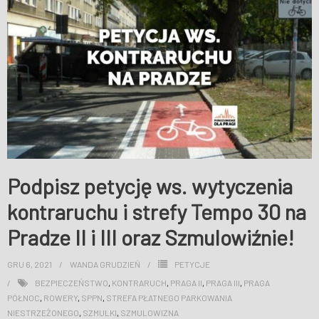
WESPRZYJ NAS
Podpisz petycję ws. wytyczenia
kontraruchu i strefy Tempo 30 na
Pradze II i III oraz Szmulowiźnie!
GRU 6, 2021
WANDA GRUDZIEŃ
PETYCJE
BEZPIECZEŃSTWO
,
KONTRARUCH
,
PRAGA II
,
PRAGA III
,
PRAGA
PÓŁNOC
,
ROWERY
,
SPPN
,
STREFA PŁATNEGO PARKOWANIA
NIESTRZEŻONEGO
,
SZMULKI
,
SZMULOWIZNA