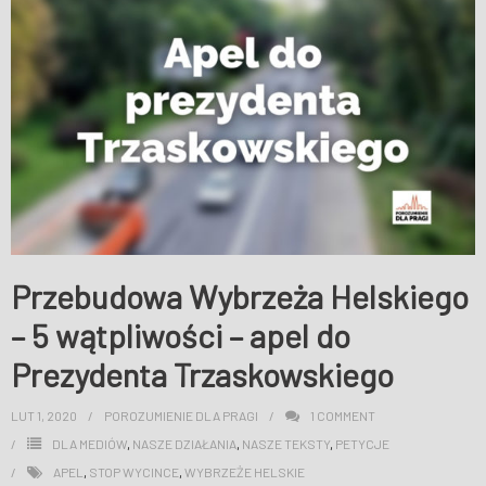
Przebudowa Wybrzeża Helskiego
– 5 wątpliwości – apel do
Prezydenta Trzaskowskiego
LUT 1, 2020
POROZUMIENIE DLA PRAGI
1
COMMENT
DLA MEDIÓW
,
NASZE DZIAŁANIA
,
NASZE TEKSTY
,
PETYCJE
APEL
,
STOP WYCINCE
,
WYBRZEŻE HELSKIE