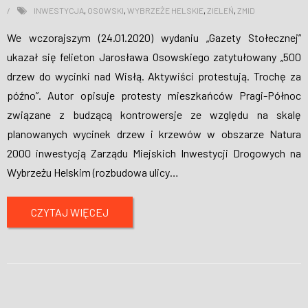
INWESTYCJA
,
OSOWSKI
,
WYBRZEŻE HELSKIE
,
ZIELEŃ
,
ZMID
We wczorajszym (24.01.2020) wydaniu „Gazety Stołecznej”
ukazał się felieton Jarosława Osowskiego zatytułowany „500
drzew do wycinki nad Wisłą. Aktywiści protestują. Trochę za
późno”. Autor opisuje protesty mieszkańców Pragi-Północ
związane z budzącą kontrowersje ze względu na skalę
planowanych wycinek drzew i krzewów w obszarze Natura
2000 inwestycją Zarządu Miejskich Inwestycji Drogowych na
Wybrzeżu Helskim (rozbudowa ulicy
…
CZYTAJ WIĘCEJ