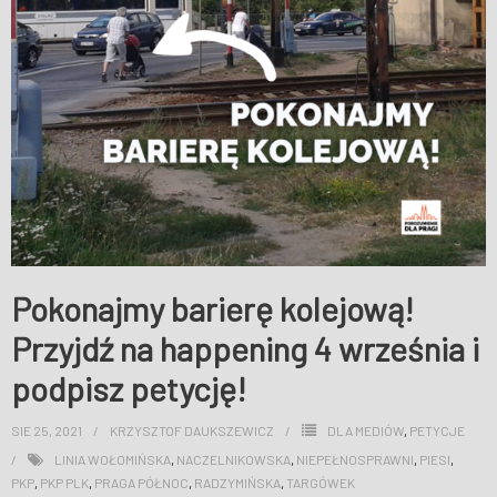
Pokonajmy barierę kolejową!
Przyjdź na happening 4 września i
podpisz petycję!
SIE 25, 2021
KRZYSZTOF DAUKSZEWICZ
DLA MEDIÓW
,
PETYCJE
LINIA WOŁOMIŃSKA
,
NACZELNIKOWSKA
,
NIEPEŁNOSPRAWNI
,
PIESI
,
PKP
,
PKP PLK
,
PRAGA PÓŁNOC
,
RADZYMIŃSKA
,
TARGÓWEK