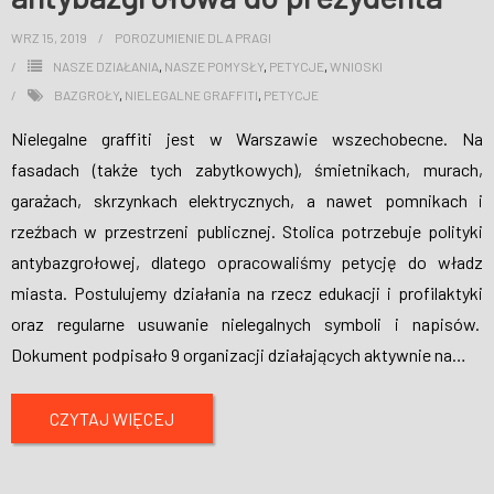
WRZ 15, 2019
POROZUMIENIE DLA PRAGI
NASZE DZIAŁANIA
,
NASZE POMYSŁY
,
PETYCJE
,
WNIOSKI
BAZGROŁY
,
NIELEGALNE GRAFFITI
,
PETYCJE
Nielegalne graffiti jest w Warszawie wszechobecne. Na
fasadach (także tych zabytkowych), śmietnikach, murach,
garażach, skrzynkach elektrycznych, a nawet pomnikach i
rzeźbach w przestrzeni publicznej. Stolica potrzebuje polityki
antybazgrołowej, dlatego opracowaliśmy petycję do władz
miasta. Postulujemy działania na rzecz edukacji i profilaktyki
oraz regularne usuwanie nielegalnych symboli i napisów.
Dokument podpisało 9 organizacji działających aktywnie na
…
CZYTAJ WIĘCEJ