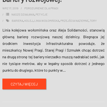
WRZ 17, 2019
POROZUMIENIE DLA PRAGI
NASZE DZIAŁANIA
,
PETYCJE
BARIERA
,
KOLEJ
,
LINIA WOŁOMIŃSKA
,
PRZEJŚCIA NAZIEMNE
,
TORY
Linia kolejowa wołomińska oraz Aleja Solidarności, stanowią
główną barierę rozwojową naszej dzielnicy. Biegnąca jej
środkiem inwestycja infrastrukturalna powoduje, że
mieszkańcy Nowej Pragi, Starej Pragi i Szmulek chcąc dotrzeć
na drugą stronę tej bariery nierzadko muszą nadrabiać setki, jak
nie tysiące metrów, aby w legalny sposób dotrzeć z jednego
punktu do drugiego, które to punkty w
…
CZYTAJ WIĘCEJ