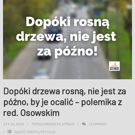
Dopóki drzewa rosną, nie jest za
późno, by je ocalić – polemika z
red. Osowskim
STY 24, 2020
POROZUMIENIE DLA PRAGI
1
COMMENT
NASZE TEKSTY
,
PETYCJE