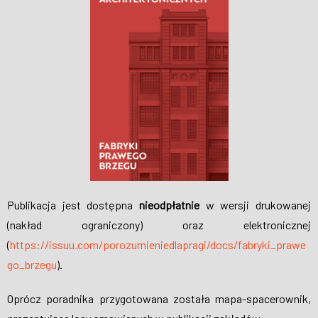
Publikacja jest dostępna
nieodpłatnie
w wersji drukowanej
(nakład ograniczony) oraz elektronicznej
(
https://issuu.com/porozumieniedlapragi/docs/fabryki_prawe
go_brzegu
).
Oprócz poradnika przygotowana została mapa-spacerownik,