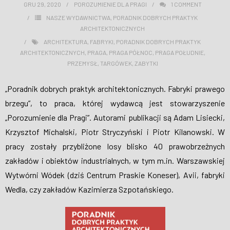
GRU 29, 2020
POROZUMIENIE DLA PRAGI
1
COMMENT
WESPRZYJ NAS
NASZE WYDAWNICTWA
,
PORADNIK DOBRYCH PRAKTYK
ARCHITEKTONICZNYCH
ARCHITEKTURA
,
FABRYKI
,
PORADNIK DOBRYCH PRAKTYK
ARCHITEKTONICZNYCH
,
PRAGA
,
PRAGA PÓŁNOC
,
PRAGA POŁUDNIE
,
PRZEMYSŁ
,
TARGÓWEK
,
ZABYTKI
„Poradnik dobrych praktyk architektonicznych. Fabryki prawego
brzegu”, to praca, której wydawcą jest stowarzyszenie
„Porozumienie dla Pragi”. Autorami publikacji są Adam Lisiecki,
Krzysztof Michalski, Piotr Stryczyński i Piotr Kilanowski. W
pracy zostały przybliżone losy blisko 40 prawobrzeżnych
zakładów i obiektów industrialnych, w tym m.in. Warszawskiej
Wytwórni Wódek (dziś Centrum Praskie Koneser), Avii, fabryki
Wedla, czy zakładów Kazimierza Szpotańskiego.