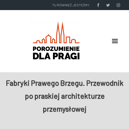
TU RÓWNIEŻ JESTEŚMY:
O NAS
Fabryki Prawego Brzegu. Przewodnik
RADNI I ZARZĄD DZIELNICY
po praskiej architekturze
NASZE DZIAŁANIA
przemysłowej
NASZE WYDAWNICTWA