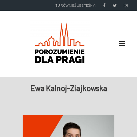
TU RÓWNIEŻ JESTEŚMY:
O NAS
Ewa Kalnoj-Ziajkowska
RADNI I ZARZĄD DZIELNICY
NASZE DZIAŁANIA
NASZE WYDAWNICTWA