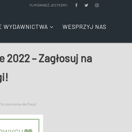
TU RÓWNIEŻ JESTEŚMY:
E WYDAWNICTWA
WESPRZYJ NAS
 2022 – Zagłosuj na
i!
Porozumienia dla Pragi!