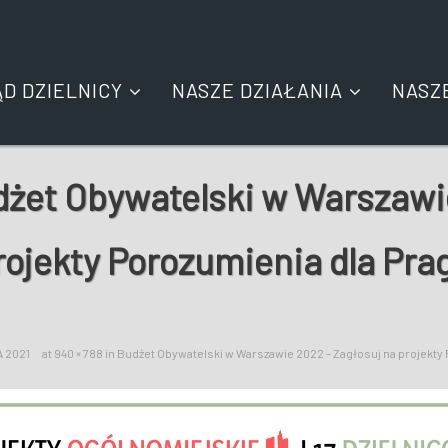
ĄD DZIELNICY
NASZE DZIAŁANIA
NASZ
żet Obywatelski w Warszawie
rojekty Porozumienia dla Prag
 2021
at
940 × 788
in
Budżet Obywatelski w Warszawie 2022 – Zagłosuj na projekty 