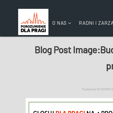
O NAS
RADNI I ZARZ
Blog Post Image:
Bud
p
Published
13 CZERWCA