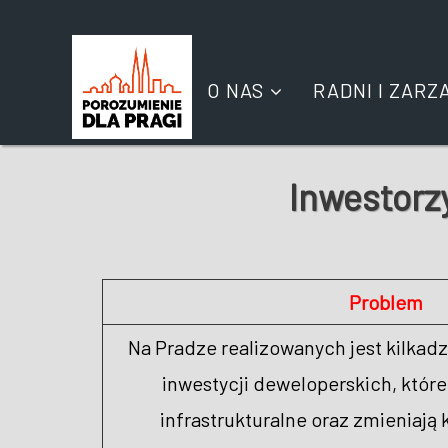
O NAS
RADNI I ZARZ
Inwestorz
Problem
Na Pradze realizowanych jest kilkad
inwestycji deweloperskich, któr
infrastrukturalne oraz zmieniają 