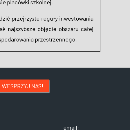
e placówki szkolnej.
zić przejrzyste reguły inwestowania
ak najszybsze objęcie obszaru całej
ospodarowania przestrzennego.
WESPRZYJ NAS!
email: