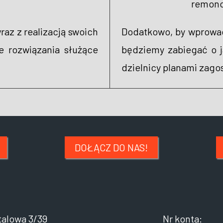
remonci
raz z realizacją swoich
Dodatkowo, by wprowad
e rozwiązania służące
będziemy zabiegać o j
dzielnicy planami zag
DOŁĄCZ DO NAS!
talowa 3/39
Nr konta: