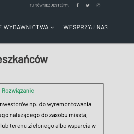
TU RÓWNIEŻ JESTEŚMY:
E WYDAWNICTWA
WESPRZYJ NAS
ieszkańców
Rozwiązanie
inwestorów np. do wyremontowania
ego należącego do zasobu miasta,
 lub terenu zielonego albo wsparcia w