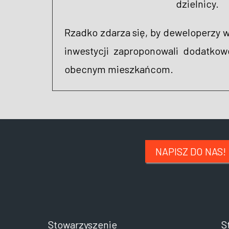
dzielnicy.
Rzadko zdarza się, by deweloperzy w
inwestycji zaproponowali dodatkow
obecnym mieszkańcom.
NAPISZ DO NAS!
Stowarzyszenie
S