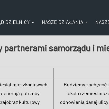
ĄD DZIELNICY
NASZE DZIAŁANIA
NASZ
y partnerami samorządu i m
ziesiąt mieszkaniowych
Będziemy zachęcać 
e generują potrzeby
lokalu rzemieślnicz
krajobraz kulturowy
odnowienia danej ulicy