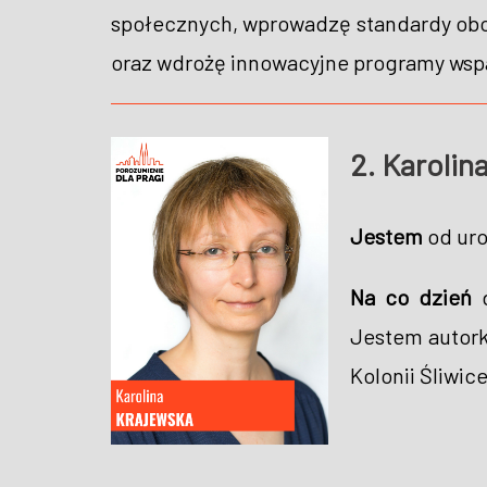
społecznych, wprowadzę standardy obo
oraz wdrożę innowacyjne programy wspa
2. Karol
Jestem
od uro
Na co dzień
d
Jestem autork
Kolonii Śliwi