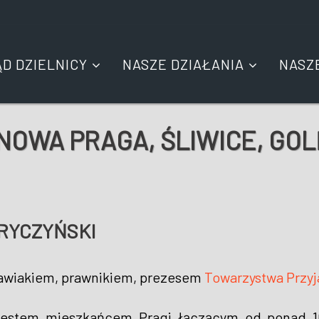
ĄD DZIELNICY
NASZE DZIAŁANIA
NASZ
(NOWA PRAGA, ŚLIWICE, GO
STRYCZYŃSKI
awiakiem, prawnikiem, prezesem
Towarzystwa Przyj
estem mieszkańcem Pragi łączącym od ponad 10