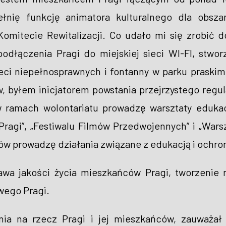
ełnię funkcję animatora kulturalnego dla obsza
omitecie Rewitalizacji. Co udało mi się zrobić 
odłączenia Pragi do miejskiej sieci WI-FI, stwor
eci niepełnosprawnych i fontanny w parku praskim
, byłem inicjatorem powstania przejrzystego re
ramach wolontariatu prowadzę warsztaty edukacy
agi”, „Festiwalu Filmów Przedwojennych” i „Wars
ów prowadzę działania związane z edukacją i ochro
wa jakości życia mieszkańców Pragi, tworzenie n
wego Pragi.
ia na rzecz Pragi i jej mieszkańców, zauważał