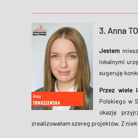
3. Anna 
Jestem
mieszk
lokalnymi urz
sugeruję konk
Przez wiele l
Polskiego w S
okazję przyj
zrealizowałam szereg projektów. Z niekt