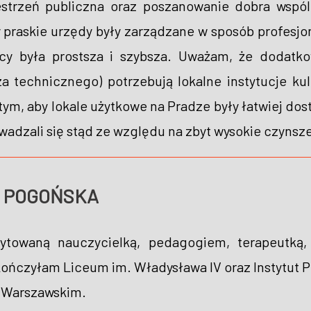
strzeń publiczna oraz poszanowanie dobra wspó
praskie urzędy były zarządzane w sposób profesjon
cy była prostsza i szybsza. Uważam, że dodatko
a technicznego) potrzebują lokalne instytucje kult
 tym, aby lokale użytkowe na Pradze były łatwiej dost
wadzali się stąd ze względu na zbyt wysokie czynsz
ta POGOŃSKA
owaną nauczycielką, pedagogiem, terapeutką, ed
ończyłam Liceum im. Władysława IV oraz Instytut Pro
 Warszawskim.