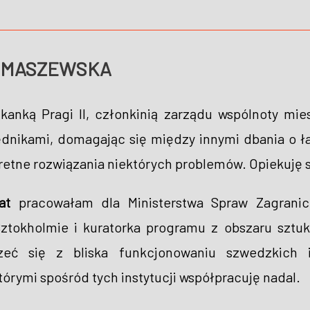
TOMASZEWSKA
anką Pragi II, członkinią zarządu wspólnoty mie
ędnikami, domagając się między innymi dbania o ła
retne rozwiązania niektórych problemów. Opiekuję 
at
pracowałam dla Ministerstwa Spraw Zagranicz
ztokholmie i kuratorka programu z obszaru sztuki
rzeć się z bliska funkcjonowaniu szwedzkich 
órymi spośród tych instytucji współpracuję nadal.