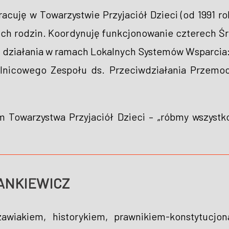
acuję w Towarzystwie Przyjaciół Dzieci (od 1991 ro
i ich rodzin. Koordynuję funkcjonowanie czterec
ę działania w ramach Lokalnych Systemów Wsparcia
elnicowego Zespołu ds. Przeciwdziałania Przemoc
m Towarzystwa Przyjaciół Dzieci – „róbmy wszyst
JANKIEWICZ
wiakiem, historykiem, prawnikiem-konstytucjon