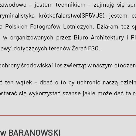
awodowo – jestem technikiem – zajmuję się sp
kryminalistyka krótkofalarstwo(SP5VJS), jestem
a Polskich Fotografów Lotniczych. Działam tez sp
 w organizowanych przez Biuro Architektury i P
zawy” dotyczących terenów Żerań FSO.
chrony środowiska i los zwierząt w naszym otoczen
 ten wątek – dbać o to by uchronić naszą dziel
ostarać się wykorzystać szanse jakie może dać t
ław BARANOWSKI