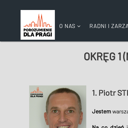
O NAS
RADNI I ZARZ
OKRĘG 1 
1. Piotr 
Jestem
warsz
Na co dzień
j