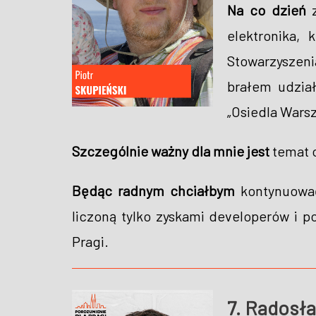
Na co dzień
z
elektronika, 
Stowarzyszeni
brałem udział
„Osiedla Wars
Szczególnie ważny dla mnie jest
temat o
Będąc radnym chciałbym
kontynuować
liczoną tylko zyskami developerów i p
Pragi.
7. Rados