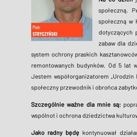
społeczną. P
społeczną w K
dotyczących p
zabaw dla dzi
system ochrony praskich kasztanowców
remontowanych budynków. Od 5 lat w 
Jestem współorganizatorem „Urodzin Pr
społeczny przewodnik i obrońca zabytk
Szczególnie ważne dla mnie są:
popra
wspólnot i ochrona dziedzictwa kulturo
Jako radny będę
kontynuował działan