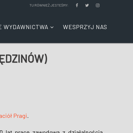
TU RÓWNIEŻ JESTEŚMY:
E WYDAWNICTWA
WESPRZYJ NAS
LĘDZINÓW)
aciół Pragi
.
 lat pracę zawodową z działalnością