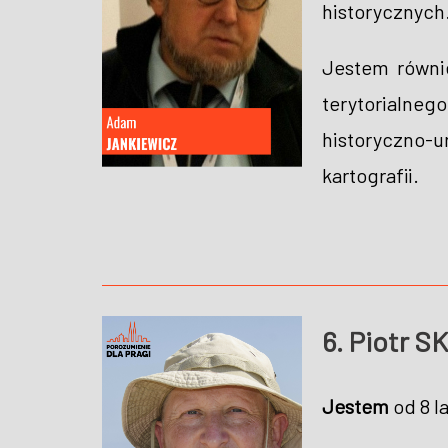
historycznych.
Jestem równie
terytorialneg
historyczno-
kartografii.
6. Piotr 
Jestem
od 8 l