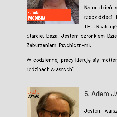
Na co dzień
pr
rzecz dzieci 
TPD. Realizuj
Starcie, Baza. Jestem członkiem Dzi
Zaburzeniami Psychicznymi.
W codziennej pracy kieruję się motte
rodzinach własnych”.
5. Adam 
Jestem
warsza