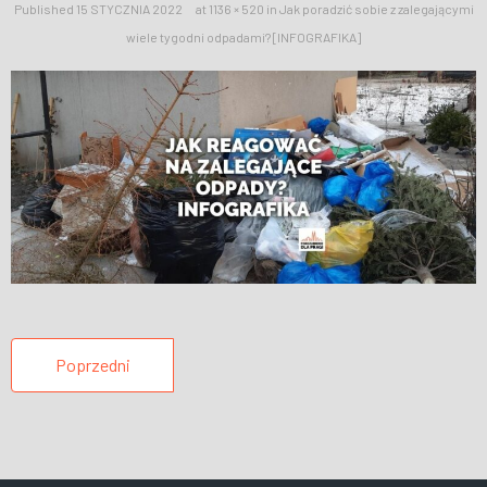
Published
15 STYCZNIA 2022
at
1136 × 520
in
Jak poradzić sobie z zalegającymi
WESPRZYJ NAS
wiele tygodni odpadami? [INFOGRAFIKA]
Poprzedni