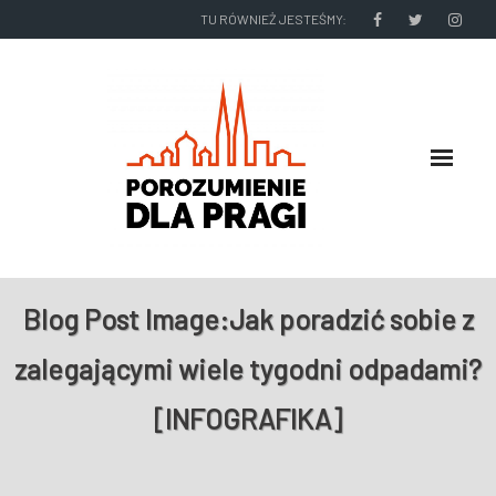
TU RÓWNIEŻ JESTEŚMY:
O NAS
Blog Post Image:
Jak poradzić sobie z
RADNI I ZARZĄD DZIELNICY
zalegającymi wiele tygodni odpadami?
NASZE DZIAŁANIA
[INFOGRAFIKA]
NASZE WYDAWNICTWA