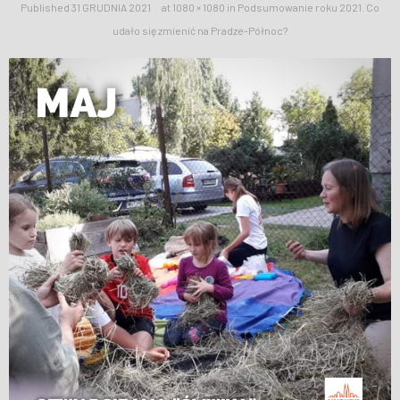
Published
31 GRUDNIA 2021
at
1080 × 1080
in
Podsumowanie roku 2021. Co
WESPRZYJ NAS
udało się zmienić na Pradze-Północ?