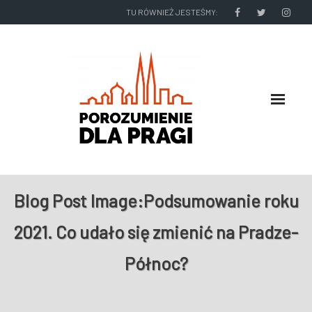
TU RÓWNIEŻ JESTEŚMY:
O NAS
Blog Post Image:
Podsumowanie roku
RADNI I ZARZĄD DZIELNICY
2021. Co udało się zmienić na Pradze-
NASZE DZIAŁANIA
Północ?
NASZE WYDAWNICTWA