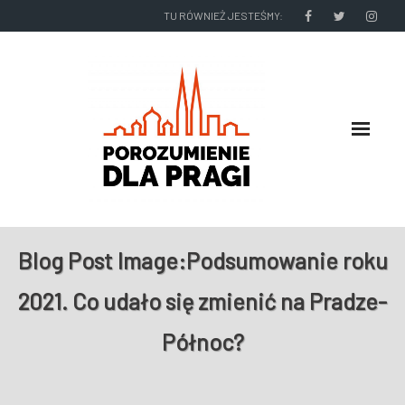
TU RÓWNIEŻ JESTEŚMY:
O NAS
Blog Post Image:
Podsumowanie roku
RADNI I ZARZĄD DZIELNICY
2021. Co udało się zmienić na Pradze-
NASZE DZIAŁANIA
Północ?
NASZE WYDAWNICTWA