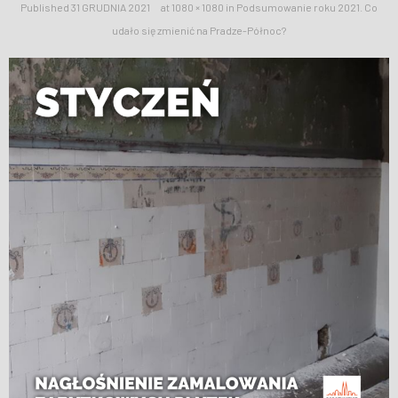
Published
31 GRUDNIA 2021
at
1080 × 1080
in
Podsumowanie roku 2021. Co
WESPRZYJ NAS
udało się zmienić na Pradze-Północ?