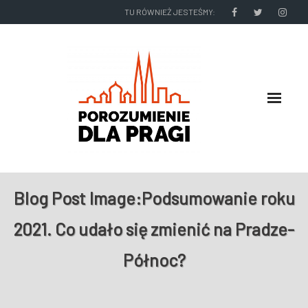
TU RÓWNIEŻ JESTEŚMY:
O NAS
Blog Post Image:
Podsumowanie roku
RADNI I ZARZĄD DZIELNICY
2021. Co udało się zmienić na Pradze-
NASZE DZIAŁANIA
Północ?
NASZE WYDAWNICTWA