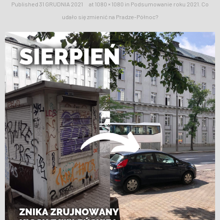
Published
31 GRUDNIA 2021
at
1080 × 1080
in
Podsumowanie roku 2021. Co
WESPRZYJ NAS
udało się zmienić na Pradze-Północ?