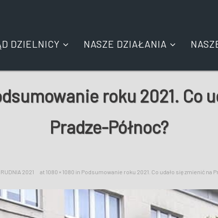
ĄD DZIELNICY
NASZE DZIAŁANIA
NASZ
dsumowanie roku 2021. Co ud
Pradze-Północ?
GRUDNIA 2021
at
1080 × 1080
in
Podsumowanie roku 2021. Co udało się zmienić na 