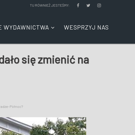
TU RÓWNIEŻ JESTEŚMY:
E WYDAWNICTWA
WESPRZYJ NAS
ało się zmienić na
Pradze-Północ?