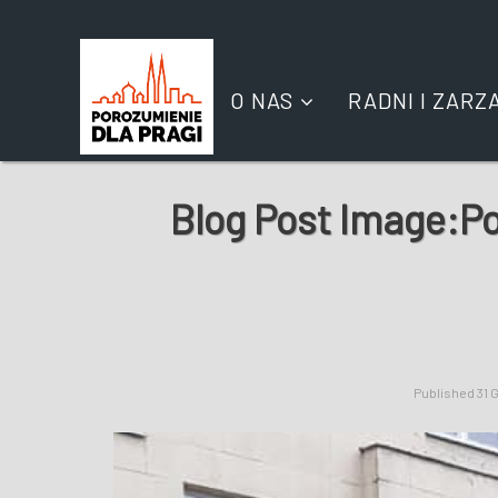
O NAS
RADNI I ZARZ
Blog Post Image:
Po
Published
31 