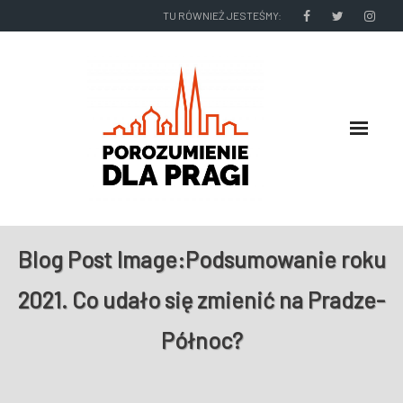
TU RÓWNIEŻ JESTEŚMY:
O NAS
Blog Post Image:
Podsumowanie roku
RADNI I ZARZĄD DZIELNICY
2021. Co udało się zmienić na Pradze-
NASZE DZIAŁANIA
Północ?
NASZE WYDAWNICTWA