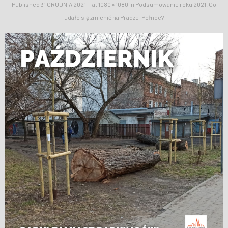
Published
31 GRUDNIA 2021
at
1080 × 1080
in
Podsumowanie roku 2021. Co
WESPRZYJ NAS
udało się zmienić na Pradze-Północ?