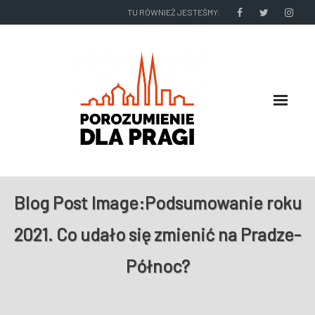
TU RÓWNIEŻ JESTEŚMY:
O NAS
Blog Post Image:
Podsumowanie roku
RADNI I ZARZĄD DZIELNICY
2021. Co udało się zmienić na Pradze-
NASZE DZIAŁANIA
Północ?
NASZE WYDAWNICTWA