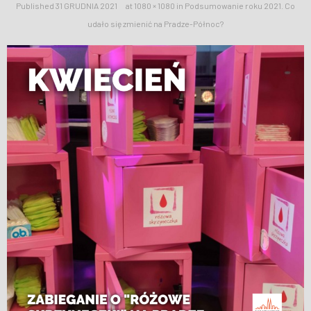
Published
31 GRUDNIA 2021
at
1080 × 1080
in
Podsumowanie roku 2021. Co
WESPRZYJ NAS
udało się zmienić na Pradze-Północ?