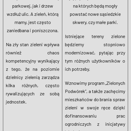
parkowej, jak i drzew
na których będą mogły
WESPRZYJ NAS
wzdłuż ulic. A zieleń, którą
powstać nowe sąsiedzkie
mamy, jest często
skwery, czy małe parki.
zaniedbana i poniszczona.
Istniejące tereny zielone
Na zły stan zieleni wpływa
będziemy stopniowo
również chaos
modernizować, pytając przy
kompetencyjny wynikający
tym różnych użytkowników o
z tego, że na poziomie
ich potrzeby.
dzielnicy zielenią zarządza
Wznowimy program „Zielonych
kilka różnych, często
Podwórek”, a także zachęcimy
rywalizujących ze sobą
mieszkańców do brania spraw
jednostek.
zieleni w swoje ręce dzięki
dofinansowaniu prac
ogrodniczych z inicjatywy