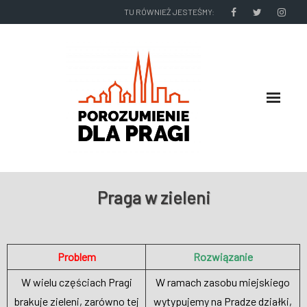
TU RÓWNIEŻ JESTEŚMY:
O NAS
Praga w zieleni
RADNI I ZARZĄD DZIELNICY
NASZE DZIAŁANIA
Problem
Rozwiązanie
W wielu częściach Pragi
W ramach zasobu miejskiego
NASZE WYDAWNICTWA
brakuje zieleni, zarówno tej
wytypujemy na Pradze działki,