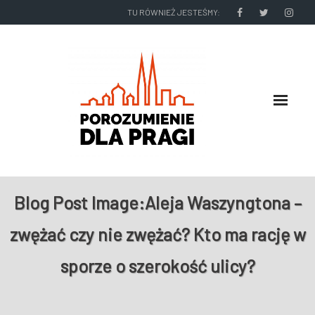
TU RÓWNIEŻ JESTEŚMY:
O NAS
Blog Post Image:
Aleja Waszyngtona –
RADNI I ZARZĄD DZIELNICY
zwężać czy nie zwężać? Kto ma rację w
NASZE DZIAŁANIA
sporze o szerokość ulicy?
NASZE WYDAWNICTWA