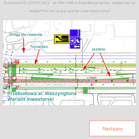
Published
25 LUTEGO 2022
at
1084 × 695
in
Aleja Waszyngtona – zwężać czy nie
WESPRZYJ NAS
zwężać? Kto ma rację w sporze o szerokość ulicy?
Następny