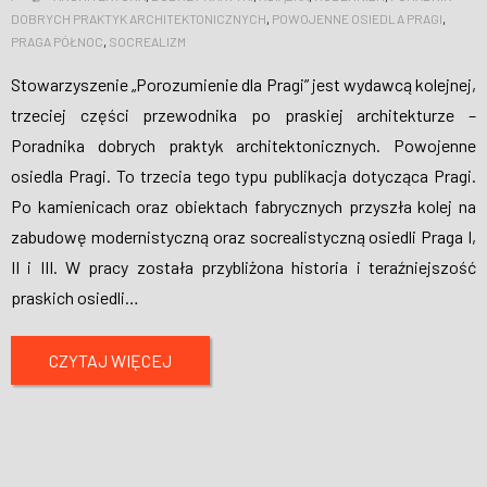
DOBRYCH PRAKTYK ARCHITEKTONICZNYCH
,
POWOJENNE OSIEDLA PRAGI
,
PRAGA PÓŁNOC
,
SOCREALIZM
Stowarzyszenie „Porozumienie dla Pragi” jest wydawcą kolejnej,
trzeciej części przewodnika po praskiej architekturze –
Poradnika dobrych praktyk architektonicznych. Powojenne
osiedla Pragi. To trzecia tego typu publikacja dotycząca Pragi.
Po kamienicach oraz obiektach fabrycznych przyszła kolej na
zabudowę modernistyczną oraz socrealistyczną osiedli Praga I,
II i III. W pracy została przybliżona historia i teraźniejszość
praskich osiedli
…
CZYTAJ WIĘCEJ