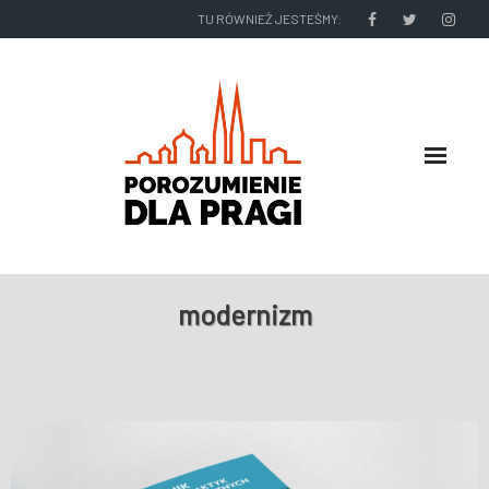
TU RÓWNIEŻ JESTEŚMY:
O NAS
modernizm
RADNI I ZARZĄD DZIELNICY
NASZE DZIAŁANIA
NASZE WYDAWNICTWA