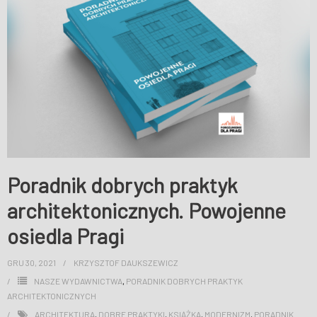
WESPRZYJ NAS
Poradnik dobrych praktyk
architektonicznych. Powojenne
osiedla Pragi
GRU 30, 2021
KRZYSZTOF DAUKSZEWICZ
NASZE WYDAWNICTWA
,
PORADNIK DOBRYCH PRAKTYK
ARCHITEKTONICZNYCH
ARCHITEKTURA
,
DOBRE PRAKTYKI
,
KSIĄŻKA
,
MODERNIZM
,
PORADNIK