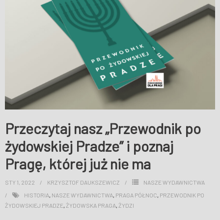
WESPRZYJ NAS
Przeczytaj nasz „Przewodnik po
żydowskiej Pradze” i poznaj
Pragę, której już nie ma
STY 1, 2022
KRZYSZTOF DAUKSZEWICZ
NASZE WYDAWNICTWA
HISTORIA
,
NASZE WYDAWNICTWA
,
PRAGA PÓŁNOC
,
PRZEWODNIK PO
ŻYDOWSKIEJ PRADZE
,
ŻYDOWSKA PRAGA
,
ŻYDZI