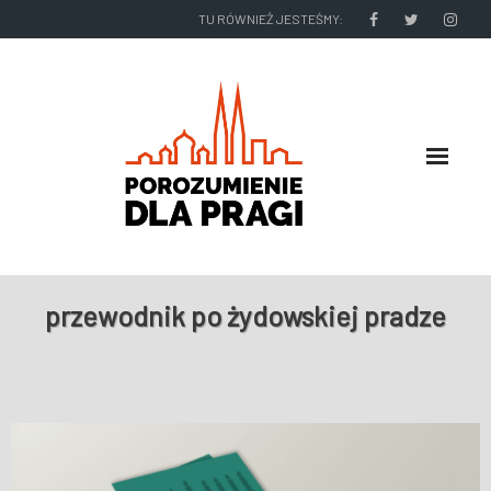
TU RÓWNIEŻ JESTEŚMY:
O NAS
przewodnik po żydowskiej pradze
RADNI I ZARZĄD DZIELNICY
NASZE DZIAŁANIA
NASZE WYDAWNICTWA