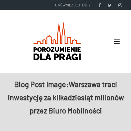
TU RÓWNIEŻ JESTEŚMY:
O NAS
Blog Post Image:
Warszawa traci
RADNI I ZARZĄD DZIELNICY
inwestycję za kilkadziesiąt milionów
NASZE DZIAŁANIA
przez Biuro Mobilności
NASZE WYDAWNICTWA