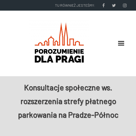
TU RÓWNIEŻ JESTEŚMY:
O NAS
Konsultacje społeczne ws.
RADNI I ZARZĄD DZIELNICY
rozszerzenia strefy płatnego
NASZE DZIAŁANIA
parkowania na Pradze-Północ
NASZE WYDAWNICTWA