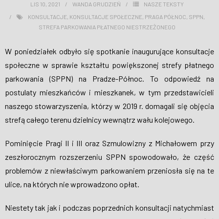
LIS 10, 2021
WANDA GRUDZIEŃ
NASZE TEKSTY
WESPRZYJ NAS
KONSULTACJE
,
KONSULTACJE SPOŁECZNE
,
PRAGA PÓŁNOC
,
SPPN
,
STREFA PARKOWANIA PŁATNEGO NIESTRZEŻONEGO
W poniedziałek odbyło się spotkanie inaugurujące konsultacje
społeczne w sprawie kształtu powiększonej strefy płatnego
parkowania (SPPN) na Pradze-Północ. To odpowiedź na
postulaty mieszkańców i mieszkanek, w tym przedstawicieli
naszego stowarzyszenia, którzy w 2019 r. domagali się objęcia
strefą całego terenu dzielnicy wewnątrz wału kolejowego.
Pominięcie Pragi II i III oraz Szmulowizny z Michałowem przy
zeszłorocznym rozszerzeniu SPPN spowodowało, że część
problemów z niewłaściwym parkowaniem przeniosła się na te
ulice, na których nie wprowadzono opłat.
Niestety tak jak i podczas poprzednich konsultacji natychmiast