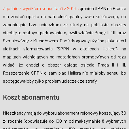
Zgodnie z wynikiem konsultacji z 2019 r.
granica SPPN na Pradze
ma zostać oparta na naturalnej granicy wału kolejowego, co
zapobiegnie tzw. ucieczkom ze strefy na pobliskie obszary
nieobjęte płatnym parkowaniem, czyli właśnie Pragę II i III oraz
Szmulowiznę z Michałowem. Choć drogowcy użyli na plakatach i
ulotkach sformułowania “SPPN w okolicach Hallera”, na
mapkach widniejących na materiałach promocyjnych od razu
widać, że chodzi o obszar całego osiedla Praga II i III.
Rozszerzenie SPPN o sam plac Hallera nie miałoby sensu, bo
spotęgowałoby tylko problem ucieczek ze strefy.
Koszt abonamentu
Mieszkańcy mają do wyboru abonament rejonowy kosztujący 30
zł rocznie (obowiązuje do 100 m od maksymalnie 8 wybranych
parkometrów w promieniu 150 metrów od miejsca