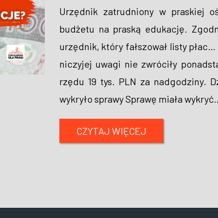
Urzędnik zatrudniony w praskiej 
budżetu na praską edukację. Zgod
urzędnik, który fałszował listy płac
niczyjej uwagi nie zwróciły ponads
rzędu 19 tys. PLN za nadgodziny. D
wykryło sprawy Sprawę miała wykryć
CZYTAJ WIĘCEJ