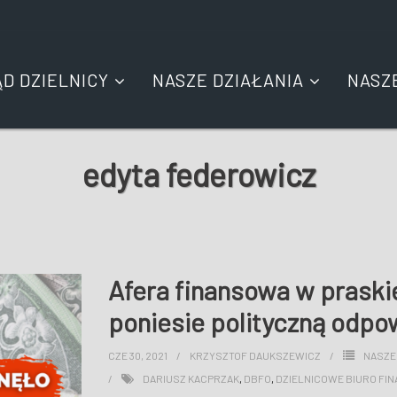
ĄD DZIELNICY
NASZE DZIAŁANIA
NASZ
edyta federowicz
Afera finansowa w praskie
poniesie polityczną odpo
CZE 30, 2021
KRZYSZTOF DAUKSZEWICZ
NASZE
DARIUSZ KACPRZAK
,
DBFO
,
DZIELNICOWE BIURO FI