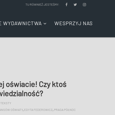
TU RÓWNIEŻ JESTEŚMY:
E WYDAWNICTWA
WESPRZYJ NAS
j oświacie! Czy ktoś
wiedzialność?
 TEKSTY
NANSÓW OŚWIATY
,
EDYTA FEDEROWICZ
,
PRAGA PÓŁNOC