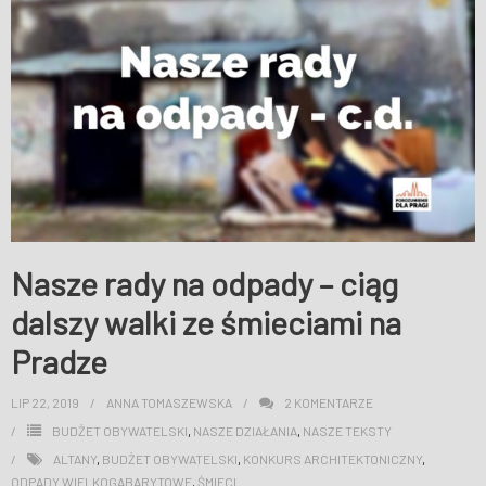
WESPRZYJ NAS
Nasze rady na odpady – ciąg
dalszy walki ze śmieciami na
Pradze
LIP 22, 2019
ANNA TOMASZEWSKA
2
KOMENTARZE
BUDŻET OBYWATELSKI
,
NASZE DZIAŁANIA
,
NASZE TEKSTY
ALTANY
,
BUDŻET OBYWATELSKI
,
KONKURS ARCHITEKTONICZNY
,
ODPADY WIELKOGABARYTOWE
,
ŚMIECI