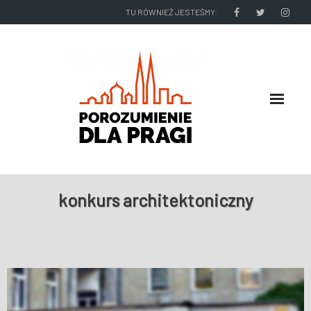
TU RÓWNIEŻ JESTEŚMY:
O NAS
konkurs architektoniczny
RADNI I ZARZĄD DZIELNICY
NASZE DZIAŁANIA
NASZE WYDAWNICTWA