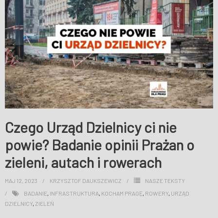
WESPRZYJ NAS
Czego Urząd Dzielnicy ci nie
powie? Badanie opinii Prażan o
zieleni, autach i rowerach
MAJ 12, 2023
KRZYSZTOF DAUKSZEWICZ
NASZE TEKSTY
BADANIE
,
INFRASTRUKTURA
,
KOCHAM PRAGĘ
,
ROWERY
,
URZĄD
DZIELNICY
,
ZIELEŃ