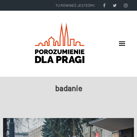
TU RÓWNIEŻ JESTEŚMY:
O NAS
badanie
RADNI I ZARZĄD DZIELNICY
NASZE DZIAŁANIA
NASZE WYDAWNICTWA