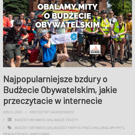
WESPRZYJ NAS
Najpopularniejsze bzdury o
Budżecie Obywatelskim, jakie
przeczytacie w internecie
GRU 11, 2021
KRZYSZTOF DAUKSZEWICZ
BUDŻET OBYWATELSKI
,
NASZE TEKSTY
BUDŻET OBYWATELSKI
,
BUDŻET PARTYCYPACYJNY
,
OBALAMY MITY
,
PRAGA PÓŁNOC
,
WARSZAWA