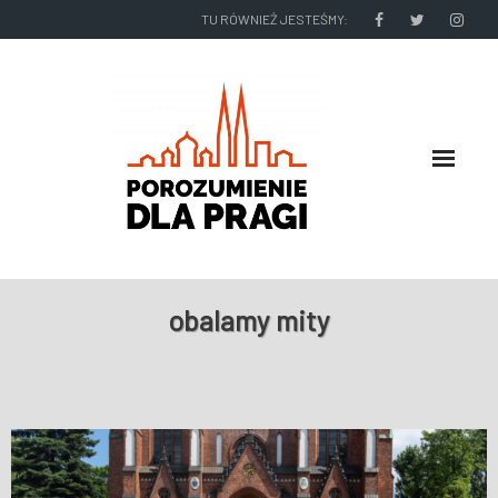
TU RÓWNIEŻ JESTEŚMY:
O NAS
obalamy mity
RADNI I ZARZĄD DZIELNICY
NASZE DZIAŁANIA
NASZE WYDAWNICTWA