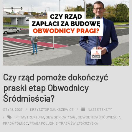
WESPRZYJ NAS
Czy rząd pomoże dokończyć
praski etap Obwodnicy
Śródmieścia?
STY 18, 2023
KRZYSZTOF DAUKSZEWICZ
NASZE TEKSTY
INFRASTRUKTURA
,
OBWODNICA PRAGI
,
OBWODNICA ŚRÓDMIEŚCIA
,
PRAGA PÓŁNOC
,
PRAGA POŁUDNIE
,
TRASA ŚWIĘTOKRZYSKA