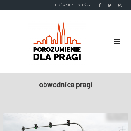
TU RÓWNIEŻ JESTEŚMY:
O NAS
obwodnica pragi
RADNI I ZARZĄD DZIELNICY
NASZE DZIAŁANIA
NASZE WYDAWNICTWA