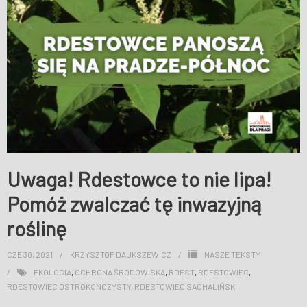
WESPRZYJ NAS
Uwaga! Rdestowce to nie lipa!
Pomóż zwalczać tę inwazyjną
roślinę
CZE 30, 2021
KRZYSZTOF DAUKSZEWICZ
NASZE TEKSTY
EKOLOGIA
,
OCHRONA ŚRODOWISKA
,
RDEST
,
RDESTOWIEC
,
RDESTOWIEC OSTROKOŃCZYSTY
,
RDESTOWIEC SACHALIŃSKI