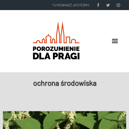
TU RÓWNIEŻ JESTEŚMY:
O NAS
ochrona środowiska
RADNI I ZARZĄD DZIELNICY
NASZE DZIAŁANIA
NASZE WYDAWNICTWA