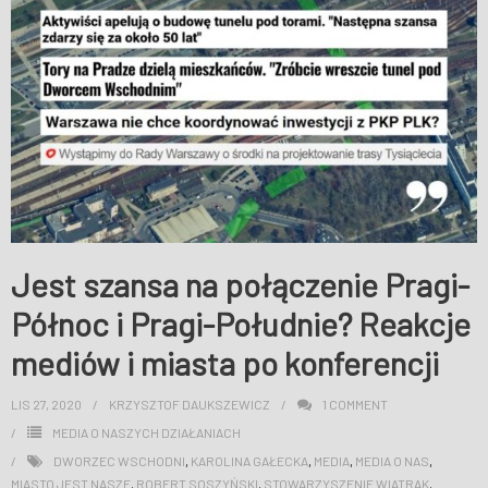
WESPRZYJ NAS
Jest szansa na połączenie Pragi-
Północ i Pragi-Południe? Reakcje
mediów i miasta po konferencji
LIS 27, 2020
KRZYSZTOF DAUKSZEWICZ
1
COMMENT
MEDIA O NASZYCH DZIAŁANIACH
DWORZEC WSCHODNI
,
KAROLINA GAŁECKA
,
MEDIA
,
MEDIA O NAS
,
MIASTO JEST NASZE
,
ROBERT SOSZYŃSKI
,
STOWARZYSZENIE WIATRAK
,