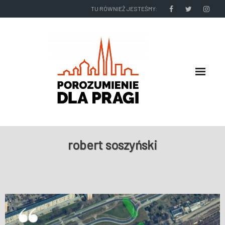
TU RÓWNIEŻ JESTEŚMY:
O NAS
robert soszyński
RADNI I ZARZĄD DZIELNICY
NASZE DZIAŁANIA
NASZE WYDAWNICTWA