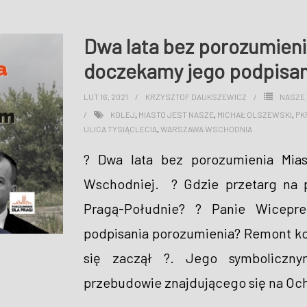
Dwa lata bez porozumieni
doczekamy jego podpisan
LUT 16, 2021
KRZYSZTOF DAUKSZEWICZ
NASZE 
KOLEJ
,
MIASTO JEST NASZE
,
MICHAŁ OLSZEWSKI
,
PK
ULICA TYSIĄCLECIA
,
WARSZAWA WSCHODNIA
? Dwa lata bez porozumienia Mia
Wschodniej. ? Gdzie przetarg na 
Pragą-Południe? ? Panie Wicepre
podpisania porozumienia? Remont kol
się zaczął ?️. Jego symboliczny
przebudowie znajdującego się na Oc