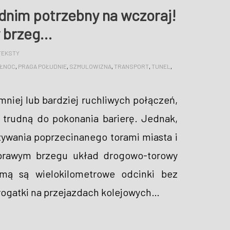
nim potrzebny na wczoraj!
y brzeg…
TEKSTY
ÓŁNOC
,
PRAGA POŁUDNIE
,
SZMULOWIZNA
,
TRANSPORT
,
TUNEL
,
 mniej lub bardziej ruchliwych połączeń,
 trudną do pokonania barierę. Jednak,
zywania poprzecinanego torami miasta i
a prawym brzegu układ drogowo-torowy
rmą są wielokilometrowe odcinki bez
rogatki na przejazdach kolejowych
…