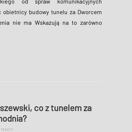
skiego od spraw komunikacyjnych
yć obietnicy budowy tunelu za Dworcem
nia nie ma Wskazują na to zarówno
szewski, co z tunelem za
odnia?
 TEKSTY