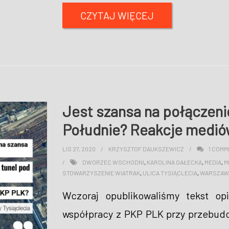
CZYTAJ WIĘCEJ
Jest szansa na połączenie
Południe? Reakcje mediów
LIS 27, 2020
KRZYSZTOF DAUKSZEWICZ
1
COMM
DWORZEC WSCHODNI
,
KAROLINA GAŁECKA
,
MEDIA
,
M
STOWARZYSZENIE WIATRAK
,
ULICA TYSIĄCLECIA
,
WARSZAW
Wczoraj opublikowaliśmy tekst op
współpracy z PKP PLK przy przebudo