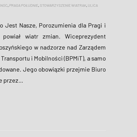
ŁNOC
,
PRAGA POŁUDNIE
,
STOWARZYSZENIE WIATRAK
,
ULICA
o Jest Nasze, Porozumienia dla Pragi i
 powiał wiatr zmian. Wiceprezydent
 Soszyńskiego w nadzorze nad Zarządem
i Transportu i Mobilności (BPMiT), a samo
idowane. Jego obowiązki przejmie Biuro
e przez
…