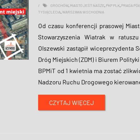
GROCHÓW
,
MIASTO JEST NASZE
,
PKP PLK
,
PRAGA PÓ
TYSIĄCLECIA
,
WARSZAWA WSCHODNIA
Od czasu konferencji prasowej Miast
Stowarzyszenia Wiatrak w ratuszu
Olszewski zastąpił wiceprezydenta
Dróg Miejskich (ZDM) i Biurem Polityk
BPMiT od 1 kwietnia ma zostać zlikw
Nadzoru Ruchu Drogowego kierowan
CZYTAJ WIĘCEJ