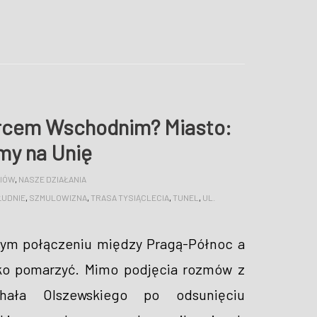
orcem Wschodnim? Miasto:
my na Unię
DIÓW
,
NASZE DZIAŁANIA
ŁUDNIE
,
SZMULOWIZNA
,
TRASA TYSIĄCLECIA
,
TUNEL
,
UL.
nym połączeniu między Pragą-Północ a
lko pomarzyć. Mimo podjęcia rozmów z
hała Olszewskiego po odsunięciu