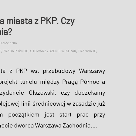
a miasta z PKP. Czy
ia?
DZIAŁANIA
P
,
PRAGA PÓŁNOC
,
STOWARZYSZENIE WIATRAK
,
TRAMWAJE
,
sta z PKP ws. przebudowy Warszawy
projekt tunelu między Pragą-Północ a
zydencie Olszewski, czy doczekamy
ejowej linii średnicowej w zasadzie już
m początkiem jest start prac przy
hocie dworca Warszawa Zachodnia.
…