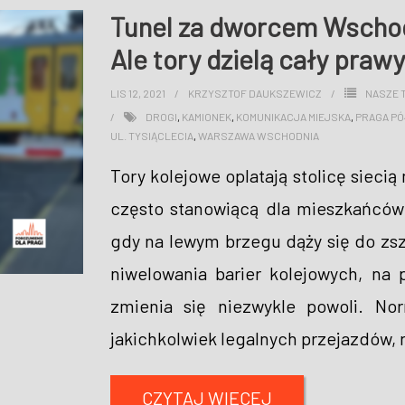
Tunel za dworcem Wschod
Ale tory dzielą cały praw
LIS 12, 2021
KRZYSZTOF DAUKSZEWICZ
NASZE 
DROGI
,
KAMIONEK
,
KOMUNIKACJA MIEJSKA
,
PRAGA P
UL. TYSIĄCLECIA
,
WARSZAWA WSCHODNIA
Tory kolejowe oplatają stolicę siecią
często stanowiącą dla mieszkańców
gdy na lewym brzegu dąży się do zs
niwelowania barier kolejowych, n
zmienia się niezwykle powoli. No
jakichkolwiek legalnych przejazdów, 
CZYTAJ WIĘCEJ