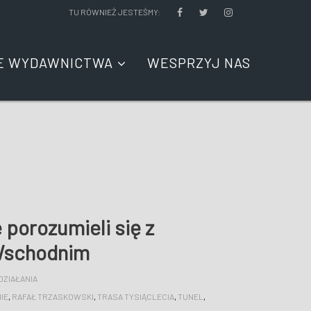
TU RÓWNIEŻ JESTEŚMY:
E WYDAWNICTWA
WESPRZYJ NAS
 porozumieli się z
 Wschodnim
DZIAŁANIA
IE
,
RAFAŁ TRZASKOWSKI
,
TRASA TYSIĄCLECIA
,
TUNEL
,