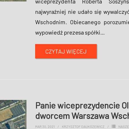
wiceprezydenta Roberta Soszyń
najwyraźniej nie udało się wywalcz
Wschodnim. Obiecanego porozumie
wypowiedź prezesa spółki
…
CZYTAJ WIĘCEJ
Panie wiceprezydencie Ol
dworcem Warszawa Wsch
MAR 30, 2021
KRZYSZTOF DAUKSZEWICZ
NASZE