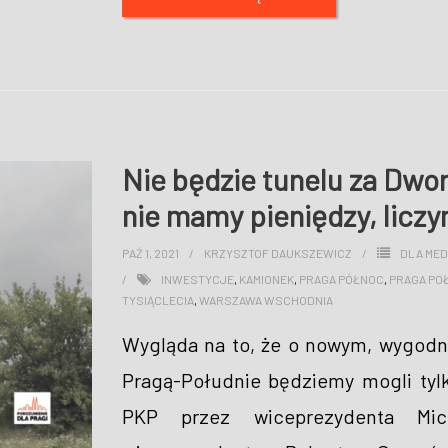
Nie będzie tunelu za Dw
nie mamy pieniędzy, liczy
PAŹ 1, 2021
KRZYSZTOF DAUKSZEWICZ
DLA ME
INWESTYCJE
,
KAMIONEK
,
PRAGA PÓŁNOC
,
PRAGA PO
TYSIĄCLECIA
,
WARSZAWA WSCHODNIA
Wygląda na to, że o nowym, wygod
Pragą-Południe będziemy mogli ty
PKP przez wiceprezydenta Mic