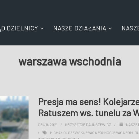
ĄD DZIELNICY
NASZE DZIAŁANIA
NASZ
warszawa wschodnia
Presja ma sens! Kolejarze
Ratuszem ws. tunelu za
GRU 9, 2021
KRZYSZTOF DAUKSZEWICZ
NASZE 
MICHAŁ OLSZEWSKI
,
PRAGA PÓŁNOC
,
PRAGA POŁUDN