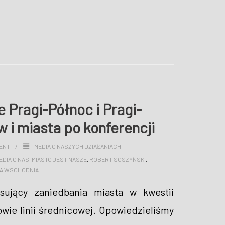
 Pragi-Północ i Pragi-
 i miasta po konferencji
ENT
MEDIA O NASZYCH DZIAŁANIACH
EDIA O NAS
,
MIASTO JEST NASZE
,
ROBERT SOSZYŃSKI
,
A WSCHODNIA
isujący zaniedbania miasta w kwestii
wie linii średnicowej. Opowiedzieliśmy