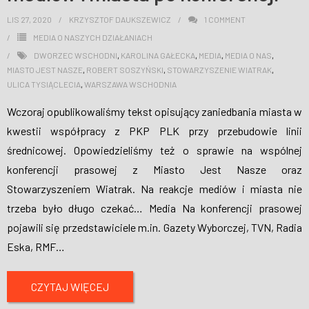
LIS 27, 2020
KRZYSZTOF DAUKSZEWICZ
1
COMMENT
MEDIA O NASZYCH DZIAŁANIACH
DWORZEC WSCHODNI
,
KAROLINA GAŁECKA
,
MEDIA
,
MEDIA O NAS
,
MIASTO JEST NASZE
,
ROBERT SOSZYŃSKI
,
STOWARZYSZENIE WIATRAK
,
ULICA TYSIĄCLECIA
,
WARSZAWA WSCHODNIA
Wczoraj opublikowaliśmy tekst opisujący zaniedbania miasta w
kwestii współpracy z PKP PLK przy przebudowie linii
średnicowej. Opowiedzieliśmy też o sprawie na wspólnej
konferencji prasowej z Miasto Jest Nasze oraz
Stowarzyszeniem Wiatrak. Na reakcje mediów i miasta nie
trzeba było długo czekać… Media Na konferencji prasowej
pojawili się przedstawiciele m.in. Gazety Wyborczej, TVN, Radia
Eska, RMF
…
CZYTAJ WIĘCEJ