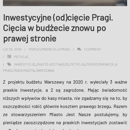
Inwestycyjne (od)cięcie Pragi.
Cięcia w budżecie znowu po
prawej stronie
LIS 25, 2019
POROZUMIENIE DLA PRAGI
1
COMMENT
PETYCJE
INWESTYCJE
,
MIASTO JEST NASZE
,
PETYCJA
,
POROZUMIENIE DLA
PRAGI
,
RADA MIASTA
,
WARSZAWA
Z projektu budżetu Warszawy na 2020 r. wyleciały 3 ważne
praskie inwestycje, a 2 są zagrożone. Mając świadomość
niższych wpływów do kasy miasta, nie zgadzamy się na to, by
oszczędności robić głównie kosztem prawego brzegu. Razem
ze stowarzyszeniem Miasto Jest Nasze postulujemy, by
pieniądze zaoszczędzone na praskich inwestycjach zostawić