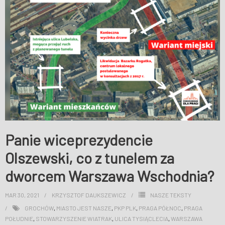
Panie wiceprezydencie
Olszewski, co z tunelem za
dworcem Warszawa Wschodnia?
MAR 30, 2021
KRZYSZTOF DAUKSZEWICZ
NASZE TEKSTY
GROCHÓW
,
MIASTO JEST NASZE
,
PKP PLK
,
PRAGA PÓŁNOC
,
PRAGA
POŁUDNIE
,
STOWARZYSZENIE WIATRAK
,
ULICA TYSIĄCLECIA
,
WARSZAWA