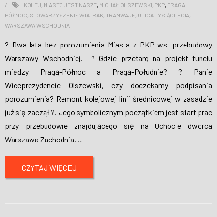
KOLEJ
,
MIASTO JEST NASZE
,
MICHAŁ OLSZEWSKI
,
PKP
,
PRAGA
PÓŁNOC
,
STOWARZYSZENIE WIATRAK
,
TRAMWAJE
,
ULICA TYSIĄCLECIA
,
WARSZAWA WSCHODNIA
? Dwa lata bez porozumienia Miasta z PKP ws. przebudowy
Warszawy Wschodniej. ? Gdzie przetarg na projekt tunelu
między Pragą-Północ a Pragą-Południe? ? Panie
Wiceprezydencie Olszewski, czy doczekamy podpisania
porozumienia? Remont kolejowej linii średnicowej w zasadzie
już się zaczął ?️. Jego symbolicznym początkiem jest start prac
przy przebudowie znajdującego się na Ochocie dworca
Warszawa Zachodnia.
…
CZYTAJ WIĘCEJ