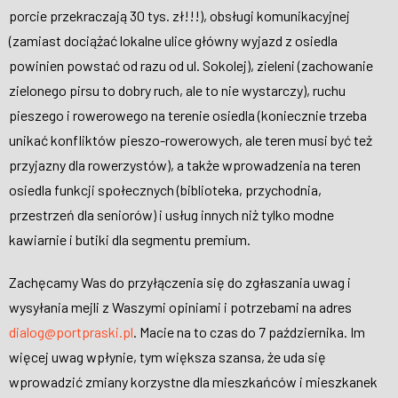
porcie przekraczają 30 tys. zł!!!), obsługi komunikacyjnej
(zamiast dociążać lokalne ulice główny wyjazd z osiedla
powinien powstać od razu od ul. Sokolej), zieleni (zachowanie
zielonego pirsu to dobry ruch, ale to nie wystarczy), ruchu
pieszego i rowerowego na terenie osiedla (koniecznie trzeba
unikać konfliktów pieszo-rowerowych, ale teren musi być też
przyjazny dla rowerzystów), a także wprowadzenia na teren
osiedla funkcji społecznych (biblioteka, przychodnia,
przestrzeń dla seniorów) i usług innych niż tylko modne
kawiarnie i butiki dla segmentu premium.
Zachęcamy Was do przyłączenia się do zgłaszania uwag i
wysyłania mejli z Waszymi opiniami i potrzebami na adres
dialog@portpraski.pl
. Macie na to czas do 7 października. Im
więcej uwag wpłynie, tym większa szansa, że uda się
wprowadzić zmiany korzystne dla mieszkańców i mieszkanek