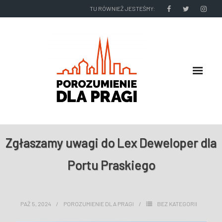
TU RÓWNIEŻ JESTEŚMY:
O NAS
Zgłaszamy uwagi do Lex Deweloper dla
RADNI I ZARZĄD DZIELNICY
Portu Praskiego
NASZE DZIAŁANIA
PAŹ 5, 2024
POROZUMIENIE DLA PRAGI
BEZ KATEGORII
NASZE WYDAWNICTWA