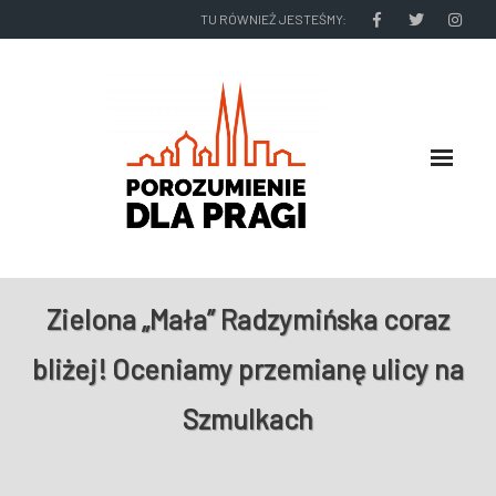
TU RÓWNIEŻ JESTEŚMY:
O NAS
Zielona „Mała” Radzymińska coraz
RADNI I ZARZĄD DZIELNICY
bliżej! Oceniamy przemianę ulicy na
NASZE DZIAŁANIA
Szmulkach
NASZE WYDAWNICTWA