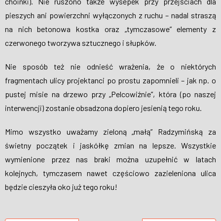
choinki). Nie ruszono także wysepek przy przejściach dla
pieszych ani powierzchni wyłączonych z ruchu – nadal straszą
na nich betonowa kostka oraz „tymczasowe” elementy z
czerwonego tworzywa sztucznego i słupków.
Nie sposób też nie odnieść wrażenia, że o niektórych
fragmentach ulicy projektanci po prostu zapomnieli – jak np. o
pustej misie na drzewo przy „Pelcowiźnie”, która (po naszej
interwencji) zostanie obsadzona dopiero jesienią tego roku.
Mimo wszystko uważamy zieloną „małą” Radzymińską za
świetny początek i jaskółkę zmian na lepsze. Wszystkie
wymienione przez nas braki można uzupełnić w latach
kolejnych, tymczasem nawet częściowo zazieleniona ulica
będzie cieszyła oko już tego roku!