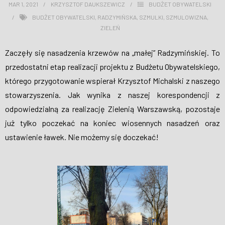
MAR 1, 2021
KRZYSZTOF DAUKSZEWICZ
BUDŻET OBYWATELSKI
WESPRZYJ NAS
BUDŻET OBYWATELSKI
,
RADZYMIŃSKA
,
SZMULKI
,
SZMULOWIZNA
,
ZIELEŃ
Zaczęły się nasadzenia krzewów na „małej” Radzymińskiej. To
przedostatni etap realizacji projektu z Budżetu Obywatelskiego,
którego przygotowanie wspierał Krzysztof Michalski z naszego
stowarzyszenia. Jak wynika z naszej korespondencji z
odpowiedzialną za realizację Zielenią Warszawską, pozostaje
już tylko poczekać na koniec wiosennych nasadzeń oraz
ustawienie ławek. Nie możemy się doczekać!