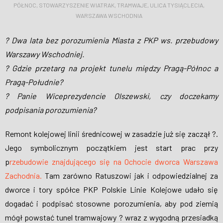
PÓŁNOC
,
STOWARZYSZENIE WIATRAK
,
TRAMWAJE
,
ULICA TYSIĄCLECIA
,
WESPRZYJ NAS
WARSZAWA WSCHODNIA
? Dwa lata bez porozumienia Miasta z PKP ws. przebudowy
Warszawy Wschodniej.
? Gdzie przetarg na projekt tunelu między Pragą-Północ a
Pragą-Południe?
? Panie Wiceprezydencie Olszewski, czy doczekamy
podpisania porozumienia?
Remont kolejowej linii średnicowej w zasadzie już się zaczął ?️.
Jego symbolicznym początkiem jest start prac przy
p
rzebudowie znajdującego się na Ochocie dworca Warszawa
Zachodnia.
Tam zarówno Ratuszowi jak i odpowiedzialnej za
dworce i tory spółce PKP Polskie Linie Kolejowe udało się
dogadać i podpisać stosowne porozumienia, aby pod ziemią
mógł powstać tunel tramwajowy
?
wraz z wygodną przesiadką