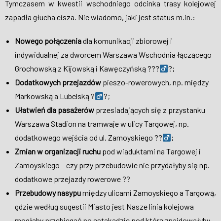
Tymczasem w kwestii wschodniego odcinka trasy kolejowej
zapadła głucha cisza. Nie wiadomo, jaki jest status m.in.:
Nowego połączenia
dla komunikacji zbiorowej i
indywidualnej za dworcem Warszawa Wschodnia łączącego
Grochowską z Kijowską i Kawęczyńską
???‍
?
;
Dodatkowych przejazdów
pieszo-rowerowych, np. między
Markowską a Lubelską
?‍
?
;
Ułatwień dla pasażerów
przesiadających się z przystanku
Warszawa Stadion na tramwaje w ulicy Targowej, np.
dodatkowego wejścia od ul. Zamoyskiego
??‍
;
Zmian w organizacji ruchu
pod wiaduktami na Targowej i
Zamoyskiego – czy przy przebudowie nie przydałyby się np.
dodatkowe przejazdy rowerowe
?
?
Przebudowy nasypu
między ulicami Zamoyskiego a Targową,
gdzie według sugestii Miasto jest Nasze linia kolejowa
mogłaby przebiegać po estakadzie pod którą znajdowałyby