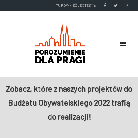
TU RÓWNIEŻ JESTEŚMY:
O NAS
Zobacz, które z naszych projektów do
RADNI I ZARZĄD DZIELNICY
Budżetu Obywatelskiego 2022 trafią
NASZE DZIAŁANIA
do realizacji!
NASZE WYDAWNICTWA