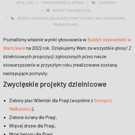
LIP 15, 2021
POROZUMIENIE DLA PRAGI
1
COMMENT
WESPRZYJ NAS
BUDŻET OBYWATELSKI
BUDŻET OBYWATELSKI
,
BUDŻET PARTYCYPACYJNY
,
GŁOSOWANIE
,
PRAGA PÓŁNOC
Poznaliśmy właśnie wyniki głosowania w
Budżet obywatelski w
Warszawie
na 2022 rok. Dziękujemy Wam za wszystkie głosy! Z
dzielnicowych propozycji zgłoszonych przez nasze
stowarzyszenie w przyszłym roku zrealizowane zostaną
następujące pomysły:
Zwycięskie projekty dzielnicowe
Zielony plac Wileński dla Pragi (wspólnie z
Grzegorz
Walkiewicz
),
Zielone ściany dla Pragi,
Więcej drzew dla Pragi,
Mniej betonu dla Pragi,