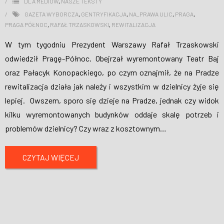
DLA MEDIÓW
,
NASZE TEKSTY
GAZETA WYBORCZA
,
GENTRYFIKACJA
,
NA_PRAWA ULIC
,
PRAGA
,
PRAGA PÓŁNOC
,
RAFAŁ TRZASKOWSKI
,
REWITALIZACJA
W tym tygodniu Prezydent Warszawy Rafał Trzaskowski
odwiedził Pragę-Północ. Obejrzał wyremontowany Teatr Baj
oraz Pałacyk Konopackiego, po czym oznajmił, że na Pradze
rewitalizacja działa jak należy i wszystkim w dzielnicy żyje się
lepiej. Owszem, sporo się dzieje na Pradze, jednak czy widok
kilku wyremontowanych budynków oddaje skalę potrzeb i
problemów dzielnicy? Czy wraz z kosztownym
…
CZYTAJ WIĘCEJ