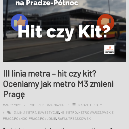
III linia metra – hit czy kit?
Oceniamy jak metro M3 zmieni
Pragę
MAR 17, 2021
ROBERT MIGAS-MAZUR
NASZE TEKSTY
3. LINIA METRA
,
INWESTYCJE
,
M3
,
METRO
,
METRO WARSZAWSKIE
,
PRAGA PÓŁNOC
,
PRAGA POŁUDNIE
,
RAFAŁ TRZASKOWSKI