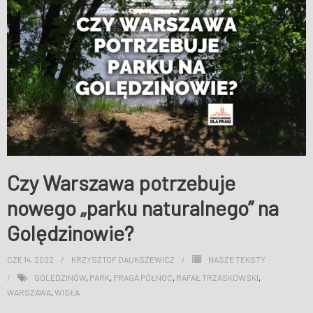
WESPRZYJ NAS
Czy Warszawa potrzebuje
nowego „parku naturalnego” na
Golędzinowie?
CZE 14, 2022
KRZYSZTOF DAUKSZEWICZ
NASZE TEKSTY
GOLĘDZINÓW
,
PARK
,
PRAGA PÓŁNOC
,
RAFAŁ TRZASKOWSKI
,
WARSZAWA
,
WISŁA