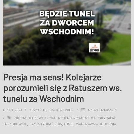
Presja ma sens! Kolejarze
porozumieli się z Ratuszem ws.
tunelu za Wschodnim
GRU 9, 2021
KRZYSZTOF DAUKSZEWICZ
NASZE DZIAŁANIA
MICHAŁ OLSZEWSKI
,
PRAGA PÓŁNOC
,
PRAGA POŁUDNIE
,
RAFAŁ
TRZASKOWSKI
,
TRASA TYSIĄCLECIA
,
TUNEL
,
WARSZAWA WSCHODNIA