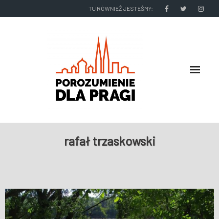
TU RÓWNIEŻ JESTEŚMY:
O NAS
rafał trzaskowski
RADNI I ZARZĄD DZIELNICY
NASZE DZIAŁANIA
NASZE WYDAWNICTWA