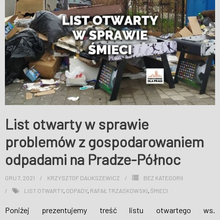
List otwarty w sprawie
problemów z gospodarowaniem
odpadami na Pradze-Północ
GRU 7, 2021
KRZYSZTOF DAUKSZEWICZ
BEZ KATEGORII
LIST OTWARTY
,
ODPADY
,
RAFAŁ TRZASKOWSKI
,
ŚMIECI
Poniżej prezentujemy treść listu otwartego ws.