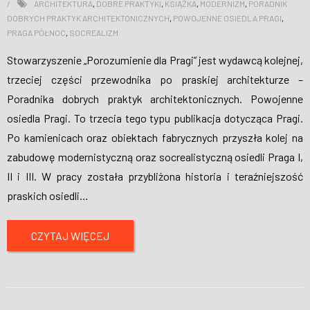
ARCHITEKTURA
,
DOBRE PRAKTYKI
,
KSIĄŻKA
,
MODERNIZM
,
PORADNIK
DOBRYCH PRAKTYK ARCHITEKTONICZNYCH
,
POWOJENNE OSIEDLA PRAGI
,
PRAGA PÓŁNOC
,
SOCREALIZM
Stowarzyszenie „Porozumienie dla Pragi” jest wydawcą kolejnej,
trzeciej części przewodnika po praskiej architekturze –
Poradnika dobrych praktyk architektonicznych. Powojenne
osiedla Pragi. To trzecia tego typu publikacja dotycząca Pragi.
Po kamienicach oraz obiektach fabrycznych przyszła kolej na
zabudowę modernistyczną oraz socrealistyczną osiedli Praga I,
II i III. W pracy została przybliżona historia i teraźniejszość
praskich osiedli
…
CZYTAJ WIĘCEJ