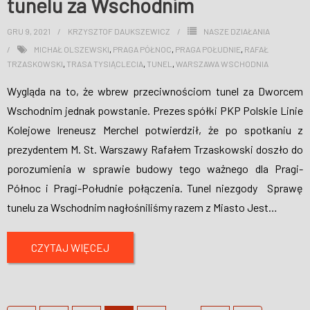
tunelu za Wschodnim
GRU 9, 2021
KRZYSZTOF DAUKSZEWICZ
NASZE DZIAŁANIA
MICHAŁ OLSZEWSKI
,
PRAGA PÓŁNOC
,
PRAGA POŁUDNIE
,
RAFAŁ
TRZASKOWSKI
,
TRASA TYSIĄCLECIA
,
TUNEL
,
WARSZAWA WSCHODNIA
Wygląda na to, że wbrew przeciwnościom tunel za Dworcem
Wschodnim jednak powstanie. Prezes spółki PKP Polskie Linie
Kolejowe Ireneusz Merchel potwierdził, że po spotkaniu z
prezydentem M. St. Warszawy Rafałem Trzaskowski doszło do
porozumienia w sprawie budowy tego ważnego dla Pragi-
Północ i Pragi-Południe połączenia. Tunel niezgody Sprawę
tunelu za Wschodnim nagłośniliśmy razem z Miasto Jest
…
CZYTAJ WIĘCEJ