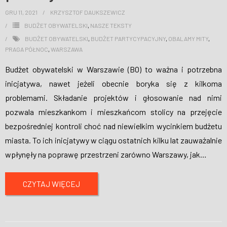
GRU 11, 2021
KRZYSZTOF DAUKSZEWICZ
BUDŻET OBYWATELSKI
,
NASZE TEKSTY
BUDŻET OBYWATELSKI
,
BUDŻET PARTYCYPACYJNY
,
OBALAMY MITY
,
PRAGA PÓŁNOC
,
WARSZAWA
Budżet obywatelski w Warszawie (BO) to ważna i potrzebna
inicjatywa, nawet jeżeli obecnie boryka się z kilkoma
problemami. Składanie projektów i głosowanie nad nimi
pozwala mieszkankom i mieszkańcom stolicy na przejęcie
bezpośredniej kontroli choć nad niewielkim wycinkiem budżetu
miasta. To ich inicjatywy w ciągu ostatnich kilku lat zauważalnie
wpłynęły na poprawę przestrzeni zarówno Warszawy, jak
…
CZYTAJ WIĘCEJ