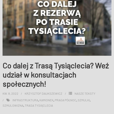
Co dalej z Trasą Tysiąclecia? Weź
udział w konsultacjach
społecznych!
KW. 8, 2022
KRZYSZTOF DAUKSZEWICZ
NASZE TEKSTY
INFRASTRUKTURA
,
KAMIONEK
,
PRAGA PÓŁNOC
,
SZMULKI
,
SZMULOWIZNA
,
TRASA TYSIĄCLECIA