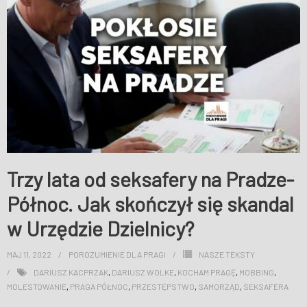
WESPRZYJ NAS
Trzy lata od seksafery na Pradze-
Północ. Jak skończył się skandal
w Urzędzie Dzielnicy?
MAJ 11, 2022
POROZUMIENIE DLA PRAGI
NASZE TEKSTY
DARIUSZ KACPRZAK
,
DARIUSZ WOLKE
,
KOCHAM PRAGĘ
,
MOBBING
,
MOLESTOWANIE
,
PRAGA PÓŁNOC
,
PRZESTĘPSTWO
,
SAMORZĄD
,
SEKSAFERA