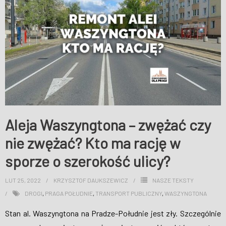
Aleja Waszyngtona – zwężać czy
nie zwężać? Kto ma rację w
sporze o szerokość ulicy?
LUT 25, 2022
KRZYSZTOF DAUKSZEWICZ
NASZE TEKSTY
DROGI
,
PRAGA POŁUDNIE
,
TRANSPORT PUBLICZNY
,
WASZYNGTONA
Stan al. Waszyngtona na Pradze-Południe jest zły. Szczególnie