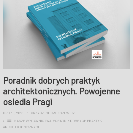
Poradnik dobrych praktyk
architektonicznych. Powojenne
osiedla Pragi
GRU 30, 2021
KRZYSZTOF DAUKSZEWICZ
NASZE WYDAWNICTWA
,
PORADNIK DOBRYCH PRAKTYK
ARCHITEKTONICZNYCH