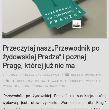
Przeczytaj nasz „Przewodnik po
żydowskiej Pradze” i poznaj
Pragę, której już nie ma
STY 1, 2022
KRZYSZTOF DAUKSZEWICZ
NASZE WYDAWNICTWA
HISTORIA
,
NASZE WYDAWNICTWA
,
PRAGA PÓŁNOC
,
PRZEWODNIK PO
ŻYDOWSKIEJ PRADZE
,
ŻYDOWSKA PRAGA
,
ŻYDZI
„Przewodnik po żydowskiej Pradze”, to publikacja, której
wydawcą jest stowarzyszenie „Porozumienie dla Pragi”.