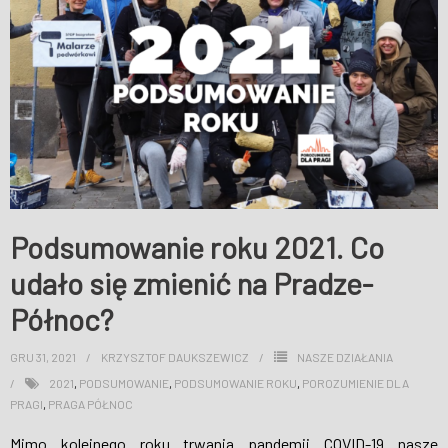
Podsumowanie roku 2021. Co
udało się zmienić na Pradze-
Północ?
GRU 31, 2021
KRZYSZTOF DAUKSZEWICZ
NASZE DZIAŁANIA
2021
,
PODSUMOWANIE
,
PODSUMOWANIE ROKU
,
POROZUMIENIE DLA
PRAGI
,
PRAGA PÓŁNOC
Mimo kolejnego roku trwania pandemii COVID-19 nasze