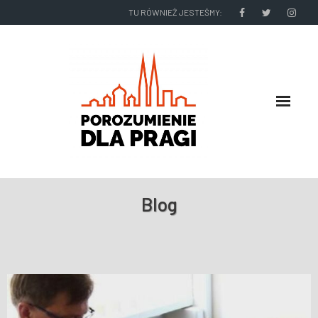
TU RÓWNIEŻ JESTEŚMY:
O NAS
Blog
RADNI I ZARZĄD DZIELNICY
NASZE DZIAŁANIA
NASZE WYDAWNICTWA