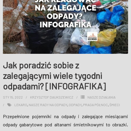
Jak poradzić sobie z
zalegającymi wiele tygodni
odpadami? [INFOGRAFIKA]
STY 15, 2022
KRZYSZTOF DAUKSZEWICZ
NASZE DZIAŁANIA
LEKARO
,
NASZE RADY NA ODPADY
,
ODPADY
,
PRAGA PÓŁNOC
,
ŚMIECI
Przepełnione pojemniki na odpady i zalegające miesiącami
odpady gabarytowe pod altanami śmietnikowymi to obrazki,