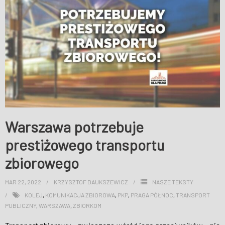
Warszawa potrzebuje
prestiżowego transportu
zbiorowego
MAR 22, 2022
KRZYSZTOF DAUKSZEWICZ
NASZE TEKSTY
KOLEJ
,
KOMUNIKACJA ZBIOROWA
,
PKP
,
PRAGA PÓŁNOC
,
TRANSPORT
PUBLICZNY
,
WARSZAWA
,
ZBIORKOM